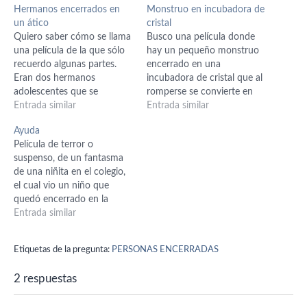
Hermanos encerrados en
Monstruo en incubadora de
un ático
cristal
Quiero saber cómo se llama
Busco una película donde
una película de la que sólo
hay un pequeño monstruo
recuerdo algunas partes.
encerrado en una
Eran dos hermanos
incubadora de cristal que al
adolescentes que se
romperse se convierte en
enamoran en el ático de la
Entrada similar
un gigantesco monstruo
Entrada similar
casa de su abuela, donde
que destruye una ciudad.
Ayuda
los tiene encerrados, ya que
Película de terror o
la madre los llevo allí; no
suspenso, de un fantasma
recuerdo el porqué. Cada
de una niñita en el colegio,
vez que hacían algo…
el cual vio un niño que
quedó encerrado en la
escuela, producto de una
Entrada similar
broma, Después muestran
cómo murió la niña y la
Etiquetas de la pregunta:
PERSONAS ENCERRADAS
arrojaron a un precipicio...
Cómo se llama
2 respuestas