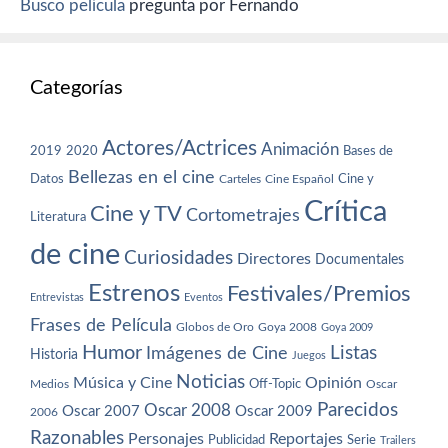
Busco película
pregunta por Fernando
Categorías
Actores/Actrices
Animación
2019
2020
Bases de
Bellezas en el cine
Datos
Cine y
Carteles
Cine Español
Crítica
Cine y TV
Cortometrajes
Literatura
de cine
Curiosidades
Directores
Documentales
Estrenos
Festivales/Premios
Entrevistas
Eventos
Frases de Película
Globos de Oro
Goya 2008
Goya 2009
Humor
Imágenes de Cine
Listas
Historia
Juegos
Noticias
Música y Cine
Opinión
Off-Topic
Oscar
Medios
Parecidos
Oscar 2008
Oscar 2007
Oscar 2009
2006
Razonables
Personajes
Reportajes
Publicidad
Serie
Trailers