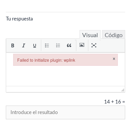
Tu respuesta
Visual
Código
×
Failed to initialize plugin: wplink
Failed to initialize plugin: wplink
14
+
16
=