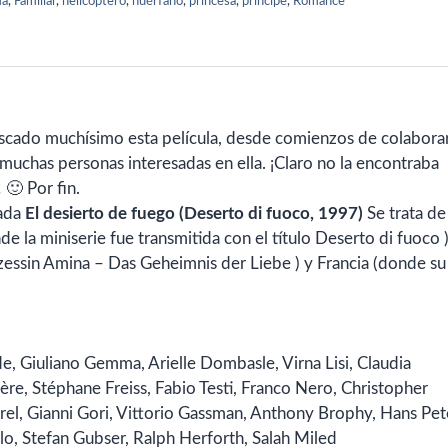
ma
,
Familiar
,
helicóptero
,
huérfano
,
princesa
,
príncipe
,
Romance
buscado muchísimo esta película, desde comienzos de colabora
muchas personas interesadas en ella. ¡Claro no la encontraba
 🙂 Por fin.
mada
El desierto de fuego (Deserto di fuoco
, 1997)
Se trata de
e la miniserie fue transmitida con el título
Deserto di fuoco )
ssin Amina – Das Geheimnis der Liebe ) y Francia (donde su 
e,
Giuliano Gemma,
Arielle Dombasle,
Virna Lisi,
Claudia
ère,
Stéphane Freiss,
Fabio Testi,
Franco Nero,
Christopher
rel,
Gianni Gori,
Vittorio Gassman,
Anthony Brophy,
Hans Pet
lo,
Stefan Gubser,
Ralph Herforth,
Salah Miled