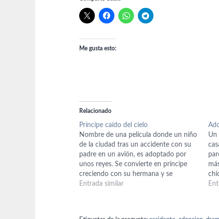
Me gusta esto:
Relacionado
Príncipe caído del cielo
Ad
Nombre de una película donde un niño
Un 
de la ciudad tras un accidente con su
cas
padre en un avión, es adoptado por
par
unos reyes. Se convierte en príncipe
más
creciendo con su hermana y se
chi
enamoran... A escondida de sus padres
Entrada similar
se 
Ent
lucha para ganarse la mano de su
que
hermana. Atormentado por…