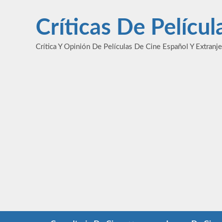
Saltar
al
Críticas De Pelícu
contenido
Crítica Y Opinión De Películas De Cine Español Y Extranj