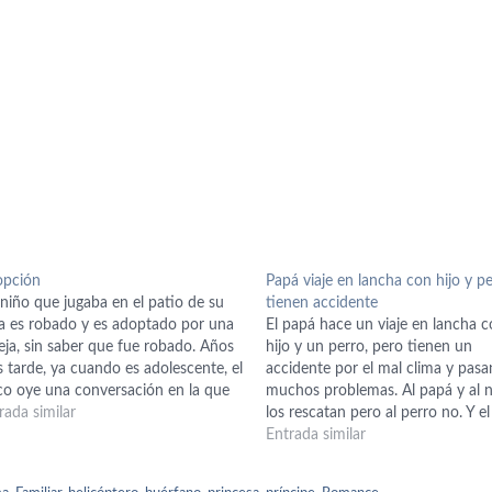
opción
Papá viaje en lancha con hijo y pe
niño que jugaba en el patio de su
tienen accidente
a es robado y es adoptado por una
El papá hace un viaje en lancha c
eja, sin saber que fue robado. Años
hijo y un perro, pero tienen un
 tarde, ya cuando es adolescente, el
accidente por el mal clima y pasa
co oye una conversación en la que
muchos problemas. Al papá y al 
entera de que es adoptado, por lo
rada similar
los rescatan pero al perro no. Y el
 decide buscar información…
todos los días lo llama con un pit
Entrada similar
(silbato), hasta que…