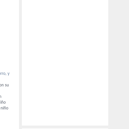
rro, y
on su
n
niño
 niño
o