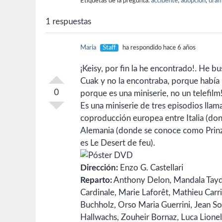
Etiquetas de la pregunta:
accidente
,
adopcion
,
dra
1 respuestas
Maria
Staff
ha respondido hace 6 años
¡Keisy, por fin la he encontrado!. He 
Cuak y no la encontraba, porque había 
0
porque es una miniserie, no un telefilm!
Es una miniserie de tres episodios lla
coproducción europea entre Italia (dond
Alemania (donde se conoce como Prinze
es Le Desert de feu).
Dirección:
Enzo G. Castellari
Reparto:
Anthony Delon,
Mandala Tayd
Cardinale,
Marie Laforêt,
Mathieu Carri
Buchholz,
Orso Maria Guerrini,
Jean So
Hallwachs,
Zouheir Bornaz,
Luca Lionel