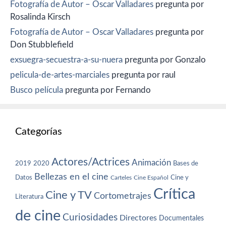
Fotografía de Autor – Oscar Valladares
pregunta por
Rosalinda Kirsch
Fotografía de Autor – Oscar Valladares
pregunta por
Don Stubblefield
exsuegra-secuestra-a-su-nuera
pregunta por Gonzalo
pelicula-de-artes-marciales
pregunta por raul
Busco película
pregunta por Fernando
Categorías
Actores/Actrices
Animación
2019
2020
Bases de
Bellezas en el cine
Datos
Cine y
Carteles
Cine Español
Crítica
Cine y TV
Cortometrajes
Literatura
de cine
Curiosidades
Directores
Documentales