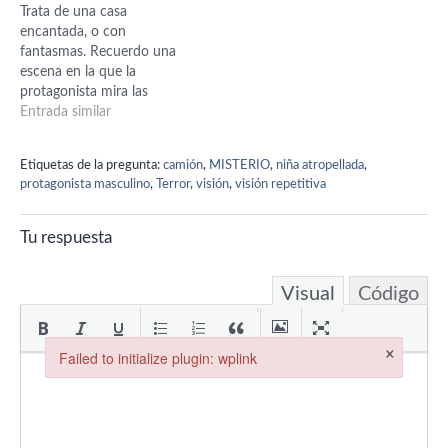
Trata de una casa
Recuerdo una escena
encantada, o con
donde…
fantasmas. Recuerdo una
escena en la que la
protagonista mira las
ventanas y ve a alguien en
Entrada similar
una de ellas. Algo típico
pero más inquietante de lo
Etiquetas de la pregunta:
camión
,
MISTERIO
,
niña atropellada
,
normal. Pero la escena que
protagonista masculino
,
Terror
,
visión
,
visión repetitiva
más recuerdo es cuando
una pareja está durmiendo,
y uno de…
Tu respuesta
Visual
Código
×
Failed to initialize plugin: wplink
Failed to initialize plugin: wplink