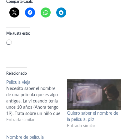
Comparte Cuak:
Me gusta esto:
Cargando...
Relacionado
Película vieja
Necesito saber el nombre
de una película que es algo
antigua. La vi cuando tenía
unos 10 años (Ahora tengo
Quiero saber el nombre de
19). Trata sobre un niño que
la película, pliz
es secuestrado por un joven
Entrada similar
Entrada similar
en una camioneta y lo lleva
a un lugar donde tiene a
Nombre de película
otros niños secuestrados.