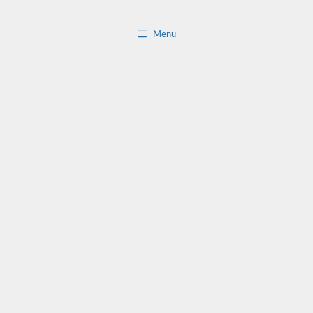
Saltar
al
Menu
contenido