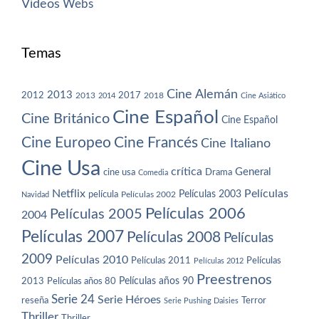
Vídeos
Webs
Temas
Cine Alemán
2013
2012
2013
2017
2018
2014
Cine Asiático
Cine Español
Cine Británico
Cine Español
Cine Europeo
Cine Francés
Cine Italiano
Cine Usa
crítica
General
cine usa
Drama
Comedia
Netflix
Películas
Películas 2003
película
Navidad
Películas 2002
Películas 2006
Películas 2005
2004
Películas 2007
Películas 2008
Películas
2009
Películas 2010
Películas 2011
Películas
Películas 2012
Preestrenos
Películas años 80
Películas años 90
2013
Serie 24
Serie Héroes
reseña
Terror
Serie Pushing Daisies
Thriller
Thriller