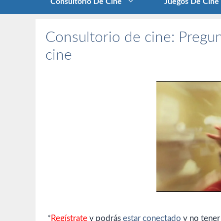
Consultorio De Cine
Juegos De Cine
Consultorio de cine: Pregun
cine
*
Regístrate
y podrás
estar conectado
y no tener