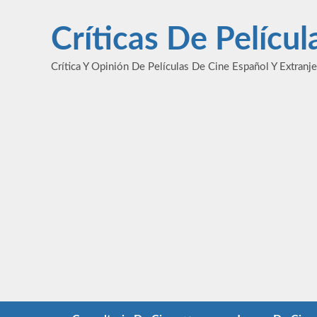
Saltar
al
Críticas De Pelícu
contenido
Crítica Y Opinión De Películas De Cine Español Y Extranj