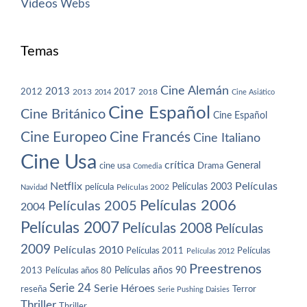
Vídeos
Webs
Temas
Cine Alemán
2013
2012
2013
2017
2018
2014
Cine Asiático
Cine Español
Cine Británico
Cine Español
Cine Europeo
Cine Francés
Cine Italiano
Cine Usa
crítica
General
cine usa
Drama
Comedia
Netflix
Películas
Películas 2003
película
Navidad
Películas 2002
Películas 2006
Películas 2005
2004
Películas 2007
Películas 2008
Películas
2009
Películas 2010
Películas 2011
Películas
Películas 2012
Preestrenos
Películas años 80
Películas años 90
2013
Serie 24
Serie Héroes
reseña
Terror
Serie Pushing Daisies
Thriller
Thriller