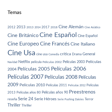
Temas
Cine Alemán
2013
2012
2013
2017
2018
2014
Cine Asiático
Cine Español
Cine Británico
Cine Español
Cine Europeo
Cine Francés
Cine Italiano
Cine Usa
crítica
General
cine usa
Drama
Comedia
Netflix
Películas
Películas 2003
película
Navidad
Películas 2002
Películas 2006
Películas 2005
2004
Películas 2007
Películas 2008
Películas
2009
Películas 2010
Películas 2011
Películas
Películas 2012
Preestrenos
Películas años 80
Películas años 90
2013
Serie 24
Serie Héroes
reseña
Terror
Serie Pushing Daisies
Thriller
Thriller