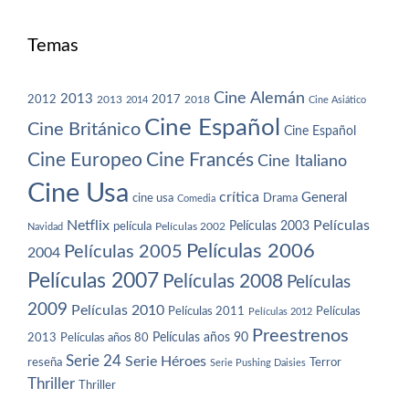
Temas
Cine Alemán
2013
2012
2013
2017
2018
2014
Cine Asiático
Cine Español
Cine Británico
Cine Español
Cine Europeo
Cine Francés
Cine Italiano
Cine Usa
crítica
General
cine usa
Drama
Comedia
Netflix
Películas
Películas 2003
película
Navidad
Películas 2002
Películas 2006
Películas 2005
2004
Películas 2007
Películas 2008
Películas
2009
Películas 2010
Películas 2011
Películas
Películas 2012
Preestrenos
Películas años 80
Películas años 90
2013
Serie 24
Serie Héroes
reseña
Terror
Serie Pushing Daisies
Thriller
Thriller