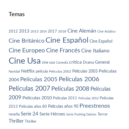
Temas
Cine Alemán
2013
2012
2013
2017
2018
2014
Cine Asiático
Cine Español
Cine Británico
Cine Español
Cine Europeo
Cine Francés
Cine Italiano
Cine Usa
crítica
General
cine usa
Drama
Comedia
Netflix
Películas
Películas 2003
película
Navidad
Películas 2002
Películas 2006
Películas 2005
2004
Películas 2007
Películas 2008
Películas
2009
Películas 2010
Películas 2011
Películas
Películas 2012
Preestrenos
Películas años 80
Películas años 90
2013
Serie 24
Serie Héroes
reseña
Terror
Serie Pushing Daisies
Thriller
Thriller