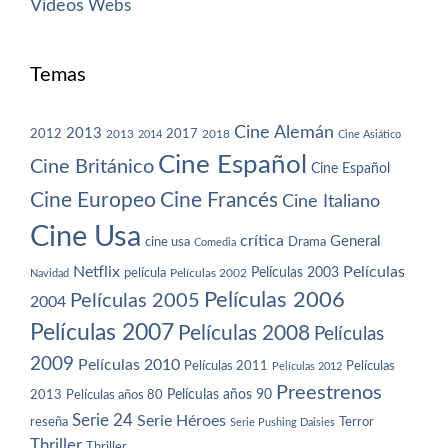
Vídeos
Webs
Temas
Cine Alemán
2013
2012
2013
2017
2018
2014
Cine Asiático
Cine Español
Cine Británico
Cine Español
Cine Europeo
Cine Francés
Cine Italiano
Cine Usa
crítica
General
cine usa
Drama
Comedia
Netflix
Películas
Películas 2003
película
Navidad
Películas 2002
Películas 2006
Películas 2005
2004
Películas 2007
Películas 2008
Películas
2009
Películas 2010
Películas 2011
Películas
Películas 2012
Preestrenos
Películas años 80
Películas años 90
2013
Serie 24
Serie Héroes
reseña
Terror
Serie Pushing Daisies
Thriller
Thriller