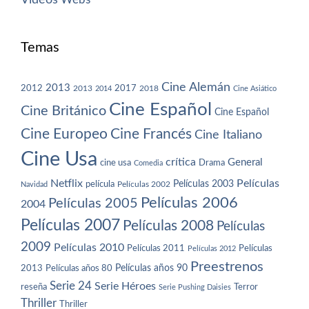
Temas
Cine Alemán
2013
2012
2013
2017
2018
2014
Cine Asiático
Cine Español
Cine Británico
Cine Español
Cine Europeo
Cine Francés
Cine Italiano
Cine Usa
crítica
General
cine usa
Drama
Comedia
Netflix
Películas
Películas 2003
película
Navidad
Películas 2002
Películas 2006
Películas 2005
2004
Películas 2007
Películas 2008
Películas
2009
Películas 2010
Películas 2011
Películas
Películas 2012
Preestrenos
Películas años 80
Películas años 90
2013
Serie 24
Serie Héroes
reseña
Terror
Serie Pushing Daisies
Thriller
Thriller