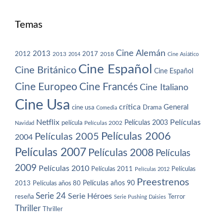
Temas
Cine Alemán
2013
2012
2013
2017
2018
2014
Cine Asiático
Cine Español
Cine Británico
Cine Español
Cine Europeo
Cine Francés
Cine Italiano
Cine Usa
crítica
General
cine usa
Drama
Comedia
Netflix
Películas
Películas 2003
película
Navidad
Películas 2002
Películas 2006
Películas 2005
2004
Películas 2007
Películas 2008
Películas
2009
Películas 2010
Películas 2011
Películas
Películas 2012
Preestrenos
Películas años 80
Películas años 90
2013
Serie 24
Serie Héroes
reseña
Terror
Serie Pushing Daisies
Thriller
Thriller