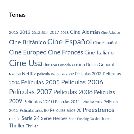
Temas
Cine Alemán
2013
2012
2013
2017
2018
2014
Cine Asiático
Cine Español
Cine Británico
Cine Español
Cine Europeo
Cine Francés
Cine Italiano
Cine Usa
crítica
General
cine usa
Drama
Comedia
Netflix
Películas
Películas 2003
película
Navidad
Películas 2002
Películas 2006
Películas 2005
2004
Películas 2007
Películas 2008
Películas
2009
Películas 2010
Películas 2011
Películas
Películas 2012
Preestrenos
Películas años 80
Películas años 90
2013
Serie 24
Serie Héroes
reseña
Terror
Serie Pushing Daisies
Thriller
Thriller