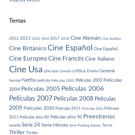
Temas
Cine Alemán
2013
2012
2013
2017
2018
2014
Cine Asiático
Cine Español
Cine Británico
Cine Español
Cine Europeo
Cine Francés
Cine Italiano
Cine Usa
crítica
General
cine usa
Drama
Comedia
Netflix
Películas
Películas 2003
película
Navidad
Películas 2002
Películas 2006
Películas 2005
2004
Películas 2007
Películas 2008
Películas
2009
Películas 2010
Películas 2011
Películas
Películas 2012
Preestrenos
Películas años 80
Películas años 90
2013
Serie 24
Serie Héroes
reseña
Terror
Serie Pushing Daisies
Thriller
Thriller