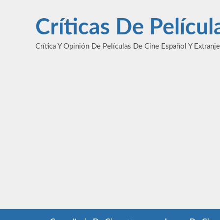
Saltar
al
Críticas De Pelícu
contenido
Crítica Y Opinión De Películas De Cine Español Y Extranj