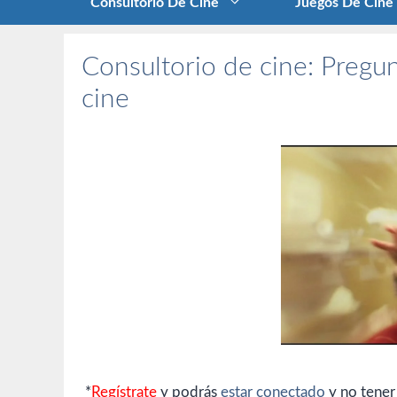
Consultorio De Cine
Juegos De Cine
Consultorio de cine: Pregun
cine
*
Regístrate
y podrás
estar conectado
y no tener