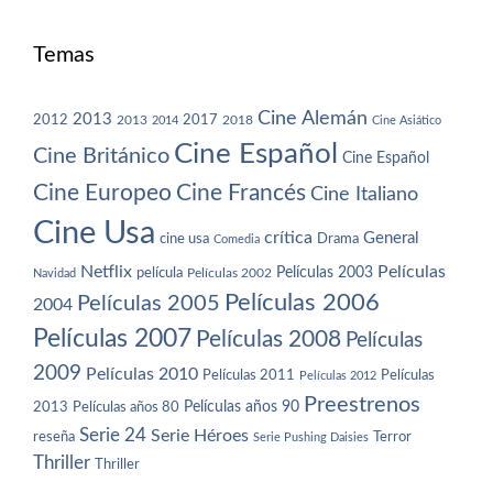
Temas
Cine Alemán
2013
2012
2013
2017
2018
2014
Cine Asiático
Cine Español
Cine Británico
Cine Español
Cine Europeo
Cine Francés
Cine Italiano
Cine Usa
crítica
General
cine usa
Drama
Comedia
Netflix
Películas
Películas 2003
película
Navidad
Películas 2002
Películas 2006
Películas 2005
2004
Películas 2007
Películas 2008
Películas
2009
Películas 2010
Películas 2011
Películas
Películas 2012
Preestrenos
Películas años 80
Películas años 90
2013
Serie 24
Serie Héroes
reseña
Terror
Serie Pushing Daisies
Thriller
Thriller