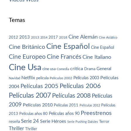
Temas
Cine Alemán
2013
2012
2013
2017
2018
2014
Cine Asiático
Cine Español
Cine Británico
Cine Español
Cine Europeo
Cine Francés
Cine Italiano
Cine Usa
crítica
General
cine usa
Drama
Comedia
Netflix
Películas
Películas 2003
película
Navidad
Películas 2002
Películas 2006
Películas 2005
2004
Películas 2007
Películas 2008
Películas
2009
Películas 2010
Películas 2011
Películas
Películas 2012
Preestrenos
Películas años 80
Películas años 90
2013
Serie 24
Serie Héroes
reseña
Terror
Serie Pushing Daisies
Thriller
Thriller