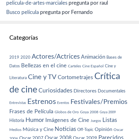
pelicula-de-artes-marciales
pregunta por raul
Busco película
pregunta por Fernando
Categorías
Actores/Actrices
Animación
2019
2020
Bases de
Bellezas en el cine
Datos
Cine y
Carteles
Cine Español
Crítica
Cine y TV
Cortometrajes
Literatura
de cine
Curiosidades
Directores
Documentales
Estrenos
Festivales/Premios
Entrevistas
Eventos
Frases de Película
Globos de Oro
Goya 2008
Goya 2009
Humor
Imágenes de Cine
Listas
Historia
Juegos
Noticias
Música y Cine
Opinión
Off-Topic
Oscar
Medios
Parecidos
Oscar 2008
Oscar 2007
Oscar 2009
2006