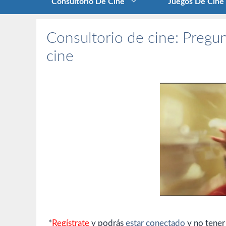
Consultorio De Cine
Juegos De Cine
Consultorio de cine: Pregun
cine
*
Regístrate
y podrás
estar conectado
y no tener