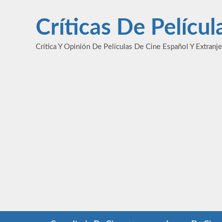
Saltar
al
Críticas De Pelícu
contenido
Crítica Y Opinión De Películas De Cine Español Y Extranj