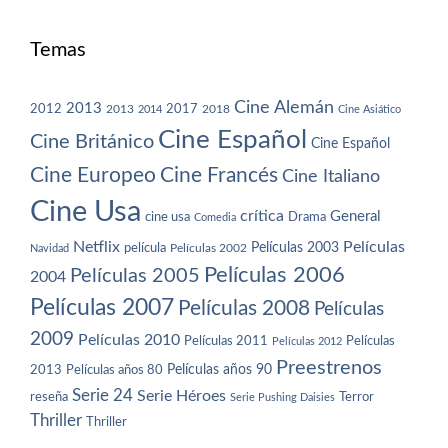
Temas
Cine Alemán
2013
2012
2013
2017
2018
2014
Cine Asiático
Cine Español
Cine Británico
Cine Español
Cine Europeo
Cine Francés
Cine Italiano
Cine Usa
crítica
General
cine usa
Drama
Comedia
Netflix
Películas
Películas 2003
película
Navidad
Películas 2002
Películas 2006
Películas 2005
2004
Películas 2007
Películas 2008
Películas
2009
Películas 2010
Películas 2011
Películas
Películas 2012
Preestrenos
Películas años 80
Películas años 90
2013
Serie 24
Serie Héroes
reseña
Terror
Serie Pushing Daisies
Thriller
Thriller