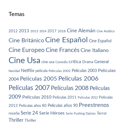
Temas
Cine Alemán
2013
2012
2013
2017
2018
2014
Cine Asiático
Cine Español
Cine Británico
Cine Español
Cine Europeo
Cine Francés
Cine Italiano
Cine Usa
crítica
General
cine usa
Drama
Comedia
Netflix
Películas
Películas 2003
película
Navidad
Películas 2002
Películas 2006
Películas 2005
2004
Películas 2007
Películas 2008
Películas
2009
Películas 2010
Películas 2011
Películas
Películas 2012
Preestrenos
Películas años 80
Películas años 90
2013
Serie 24
Serie Héroes
reseña
Terror
Serie Pushing Daisies
Thriller
Thriller