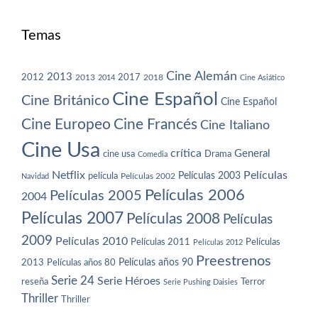
Temas
Cine Alemán
2013
2012
2013
2017
2018
2014
Cine Asiático
Cine Español
Cine Británico
Cine Español
Cine Europeo
Cine Francés
Cine Italiano
Cine Usa
crítica
General
cine usa
Drama
Comedia
Netflix
Películas
Películas 2003
película
Navidad
Películas 2002
Películas 2006
Películas 2005
2004
Películas 2007
Películas 2008
Películas
2009
Películas 2010
Películas 2011
Películas
Películas 2012
Preestrenos
Películas años 80
Películas años 90
2013
Serie 24
Serie Héroes
reseña
Terror
Serie Pushing Daisies
Thriller
Thriller