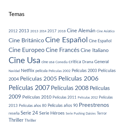
Temas
Cine Alemán
2013
2012
2013
2017
2018
2014
Cine Asiático
Cine Español
Cine Británico
Cine Español
Cine Europeo
Cine Francés
Cine Italiano
Cine Usa
crítica
General
cine usa
Drama
Comedia
Netflix
Películas
Películas 2003
película
Navidad
Películas 2002
Películas 2006
Películas 2005
2004
Películas 2007
Películas 2008
Películas
2009
Películas 2010
Películas 2011
Películas
Películas 2012
Preestrenos
Películas años 80
Películas años 90
2013
Serie 24
Serie Héroes
reseña
Terror
Serie Pushing Daisies
Thriller
Thriller