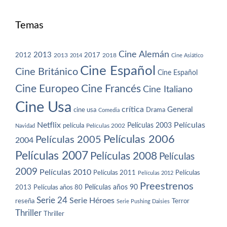
Temas
Cine Alemán
2013
2012
2013
2017
2018
2014
Cine Asiático
Cine Español
Cine Británico
Cine Español
Cine Europeo
Cine Francés
Cine Italiano
Cine Usa
crítica
General
cine usa
Drama
Comedia
Netflix
Películas
Películas 2003
película
Navidad
Películas 2002
Películas 2006
Películas 2005
2004
Películas 2007
Películas 2008
Películas
2009
Películas 2010
Películas 2011
Películas
Películas 2012
Preestrenos
Películas años 80
Películas años 90
2013
Serie 24
Serie Héroes
reseña
Terror
Serie Pushing Daisies
Thriller
Thriller