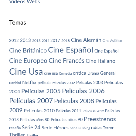
Vídeos
Webs
Temas
Cine Alemán
2013
2012
2013
2017
2018
2014
Cine Asiático
Cine Español
Cine Británico
Cine Español
Cine Europeo
Cine Francés
Cine Italiano
Cine Usa
crítica
General
cine usa
Drama
Comedia
Netflix
Películas
Películas 2003
película
Navidad
Películas 2002
Películas 2006
Películas 2005
2004
Películas 2007
Películas 2008
Películas
2009
Películas 2010
Películas 2011
Películas
Películas 2012
Preestrenos
Películas años 80
Películas años 90
2013
Serie 24
Serie Héroes
reseña
Terror
Serie Pushing Daisies
Thriller
Thriller