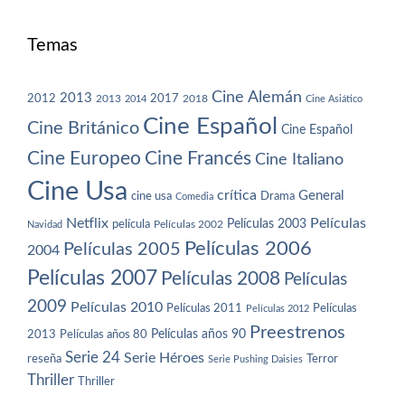
Temas
Cine Alemán
2013
2012
2013
2017
2018
2014
Cine Asiático
Cine Español
Cine Británico
Cine Español
Cine Europeo
Cine Francés
Cine Italiano
Cine Usa
crítica
General
cine usa
Drama
Comedia
Netflix
Películas
Películas 2003
película
Navidad
Películas 2002
Películas 2006
Películas 2005
2004
Películas 2007
Películas 2008
Películas
2009
Películas 2010
Películas 2011
Películas
Películas 2012
Preestrenos
Películas años 80
Películas años 90
2013
Serie 24
Serie Héroes
reseña
Terror
Serie Pushing Daisies
Thriller
Thriller