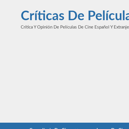
Saltar
al
Críticas De Pelícu
contenido
Crítica Y Opinión De Películas De Cine Español Y Extranj