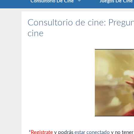
Consultorio De Cine
Juegos De Cine
Consultorio de cine: Pregun
cine
*
Regístrate
y podrás
estar conectado
y no tener