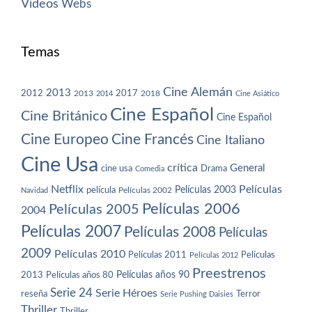
Vídeos
Webs
Temas
Cine Alemán
2013
2012
2013
2017
2018
2014
Cine Asiático
Cine Español
Cine Británico
Cine Español
Cine Europeo
Cine Francés
Cine Italiano
Cine Usa
crítica
General
cine usa
Drama
Comedia
Netflix
Películas
Películas 2003
película
Navidad
Películas 2002
Películas 2006
Películas 2005
2004
Películas 2007
Películas 2008
Películas
2009
Películas 2010
Películas 2011
Películas
Películas 2012
Preestrenos
Películas años 80
Películas años 90
2013
Serie 24
Serie Héroes
reseña
Terror
Serie Pushing Daisies
Thriller
Thriller