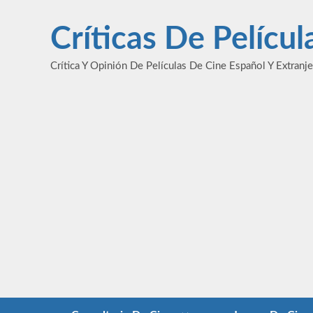
Saltar
al
Críticas De Pelícu
contenido
Crítica Y Opinión De Películas De Cine Español Y Extranj