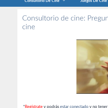
Consultorio De Cine
Juegos De Cine
Consultorio de cine: Pregun
cine
*
Regístrate
y podrás
estar conectado
y no tener