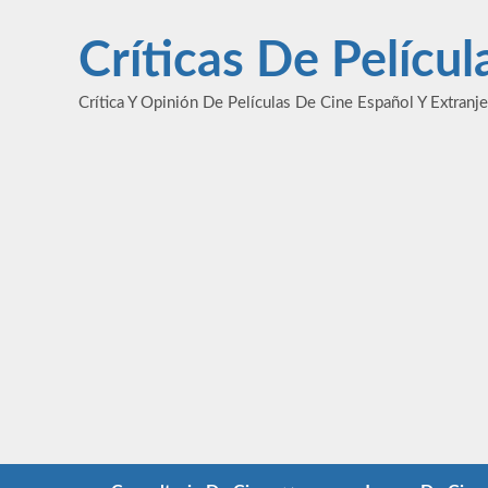
Saltar
al
Críticas De Pelícu
contenido
Crítica Y Opinión De Películas De Cine Español Y Extranj