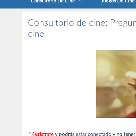
Consultorio De Cine
Juegos De Cine
Consultorio de cine: Pregun
cine
*
Regístrate
y podrás
estar conectado
y no tener