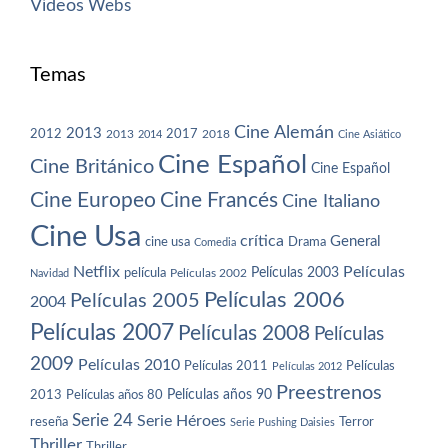
Vídeos
Webs
Temas
Cine Alemán
2013
2012
2013
2017
2018
2014
Cine Asiático
Cine Español
Cine Británico
Cine Español
Cine Europeo
Cine Francés
Cine Italiano
Cine Usa
crítica
General
cine usa
Drama
Comedia
Netflix
Películas
Películas 2003
película
Navidad
Películas 2002
Películas 2006
Películas 2005
2004
Películas 2007
Películas 2008
Películas
2009
Películas 2010
Películas 2011
Películas
Películas 2012
Preestrenos
Películas años 80
Películas años 90
2013
Serie 24
Serie Héroes
reseña
Terror
Serie Pushing Daisies
Thriller
Thriller