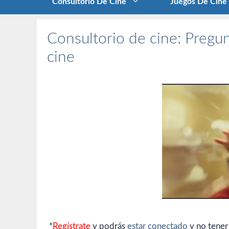
Consultorio De Cine
Juegos De Cine
Consultorio de cine: Pregun
cine
*
Regístrate
y podrás
estar conectado
y no tener