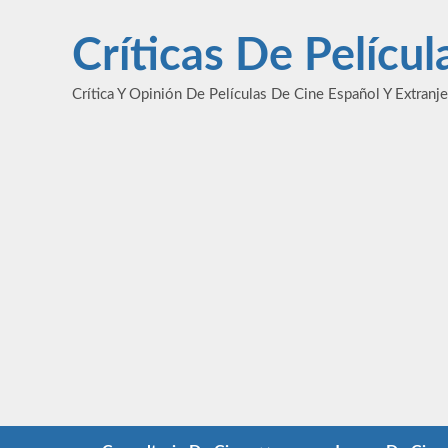
Saltar
al
Críticas De Pelícu
contenido
Crítica Y Opinión De Películas De Cine Español Y Extranj