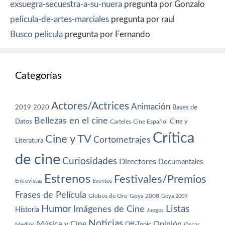
exsuegra-secuestra-a-su-nuera
pregunta por Gonzalo
pelicula-de-artes-marciales
pregunta por raul
Busco película
pregunta por Fernando
Categorías
Actores/Actrices
Animación
2019
2020
Bases de
Bellezas en el cine
Datos
Cine y
Carteles
Cine Español
Crítica
Cine y TV
Cortometrajes
Literatura
de cine
Curiosidades
Directores
Documentales
Estrenos
Festivales/Premios
Entrevistas
Eventos
Frases de Película
Globos de Oro
Goya 2008
Goya 2009
Humor
Imágenes de Cine
Listas
Historia
Juegos
Noticias
Música y Cine
Opinión
Off-Topic
Oscar
Medios