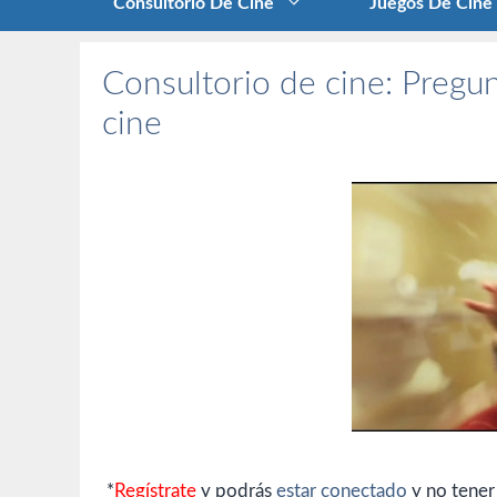
Consultorio De Cine
Juegos De Cine
Consultorio de cine: Pregun
cine
*
Regístrate
y podrás
estar conectado
y no tener