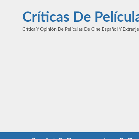
Saltar
al
Críticas De Pelícu
contenido
Crítica Y Opinión De Películas De Cine Español Y Extranj