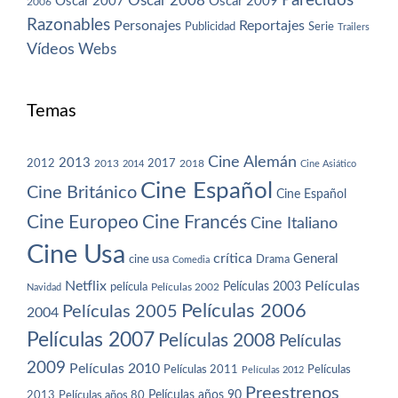
Parecidos
Oscar 2008
Oscar 2007
Oscar 2009
2006
Razonables
Personajes
Reportajes
Publicidad
Serie
Trailers
Vídeos
Webs
Temas
Cine Alemán
2013
2012
2013
2017
2018
2014
Cine Asiático
Cine Español
Cine Británico
Cine Español
Cine Europeo
Cine Francés
Cine Italiano
Cine Usa
crítica
General
cine usa
Drama
Comedia
Netflix
Películas
Películas 2003
película
Navidad
Películas 2002
Películas 2006
Películas 2005
2004
Películas 2007
Películas 2008
Películas
2009
Películas 2010
Películas 2011
Películas
Películas 2012
Preestrenos
Películas años 80
Películas años 90
2013