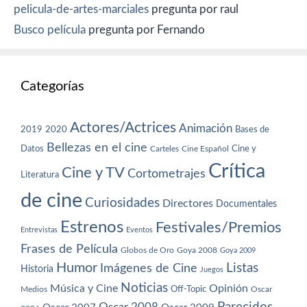
pelicula-de-artes-marciales
pregunta por raul
Busco película
pregunta por Fernando
Categorías
Actores/Actrices
Animación
2019
2020
Bases de
Bellezas en el cine
Datos
Cine y
Carteles
Cine Español
Crítica
Cine y TV
Cortometrajes
Literatura
de cine
Curiosidades
Directores
Documentales
Estrenos
Festivales/Premios
Entrevistas
Eventos
Frases de Película
Globos de Oro
Goya 2008
Goya 2009
Humor
Imágenes de Cine
Listas
Historia
Juegos
Noticias
Música y Cine
Opinión
Off-Topic
Oscar
Medios