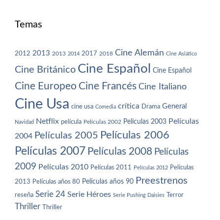
Temas
Cine Alemán
2013
2012
2013
2017
2018
2014
Cine Asiático
Cine Español
Cine Británico
Cine Español
Cine Europeo
Cine Francés
Cine Italiano
Cine Usa
crítica
General
cine usa
Drama
Comedia
Netflix
Películas
Películas 2003
película
Navidad
Películas 2002
Películas 2006
Películas 2005
2004
Películas 2007
Películas 2008
Películas
2009
Películas 2010
Películas 2011
Películas
Películas 2012
Preestrenos
Películas años 80
Películas años 90
2013
Serie 24
Serie Héroes
reseña
Terror
Serie Pushing Daisies
Thriller
Thriller