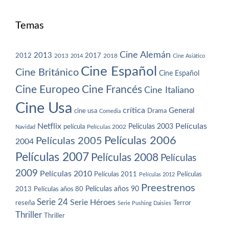
Temas
Cine Alemán
2013
2012
2013
2017
2018
2014
Cine Asiático
Cine Español
Cine Británico
Cine Español
Cine Europeo
Cine Francés
Cine Italiano
Cine Usa
crítica
General
cine usa
Drama
Comedia
Netflix
Películas
Películas 2003
película
Navidad
Películas 2002
Películas 2006
Películas 2005
2004
Películas 2007
Películas 2008
Películas
2009
Películas 2010
Películas 2011
Películas
Películas 2012
Preestrenos
Películas años 80
Películas años 90
2013
Serie 24
Serie Héroes
reseña
Terror
Serie Pushing Daisies
Thriller
Thriller