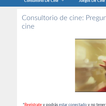
Consultorio De Cine
Juegos De Cine
Consultorio de cine: Pregun
cine
*
Regístrate
y podrás
estar conectado
y no tener