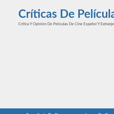
Saltar
al
Críticas De Pelícu
contenido
Crítica Y Opinión De Películas De Cine Español Y Extranj