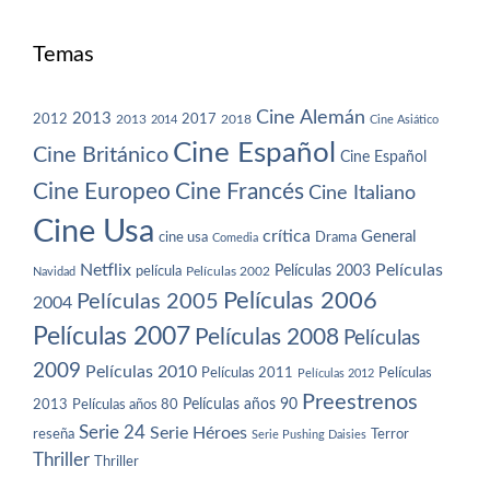
Temas
Cine Alemán
2013
2012
2013
2017
2018
2014
Cine Asiático
Cine Español
Cine Británico
Cine Español
Cine Europeo
Cine Francés
Cine Italiano
Cine Usa
crítica
General
cine usa
Drama
Comedia
Netflix
Películas
Películas 2003
película
Navidad
Películas 2002
Películas 2006
Películas 2005
2004
Películas 2007
Películas 2008
Películas
2009
Películas 2010
Películas 2011
Películas
Películas 2012
Preestrenos
Películas años 80
Películas años 90
2013
Serie 24
Serie Héroes
reseña
Terror
Serie Pushing Daisies
Thriller
Thriller