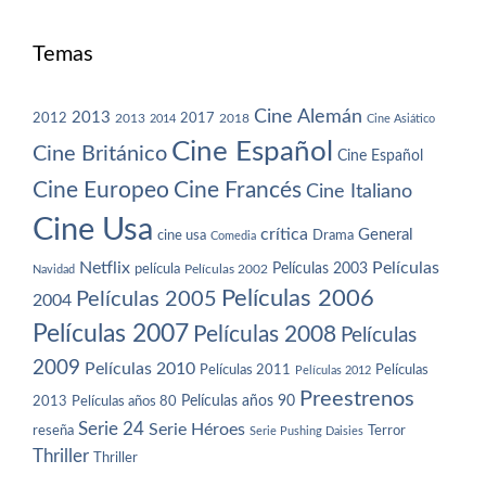
Temas
Cine Alemán
2013
2012
2013
2017
2018
2014
Cine Asiático
Cine Español
Cine Británico
Cine Español
Cine Europeo
Cine Francés
Cine Italiano
Cine Usa
crítica
General
cine usa
Drama
Comedia
Netflix
Películas
Películas 2003
película
Navidad
Películas 2002
Películas 2006
Películas 2005
2004
Películas 2007
Películas 2008
Películas
2009
Películas 2010
Películas 2011
Películas
Películas 2012
Preestrenos
Películas años 80
Películas años 90
2013
Serie 24
Serie Héroes
reseña
Terror
Serie Pushing Daisies
Thriller
Thriller