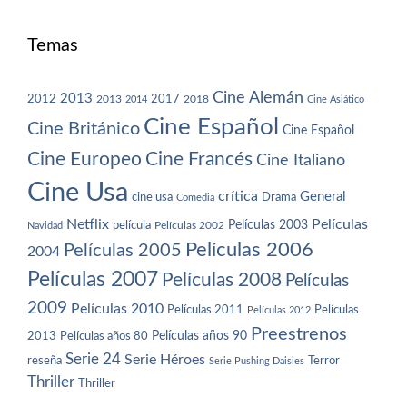
Temas
Cine Alemán
2013
2012
2013
2017
2018
2014
Cine Asiático
Cine Español
Cine Británico
Cine Español
Cine Europeo
Cine Francés
Cine Italiano
Cine Usa
crítica
General
cine usa
Drama
Comedia
Netflix
Películas
Películas 2003
película
Navidad
Películas 2002
Películas 2006
Películas 2005
2004
Películas 2007
Películas 2008
Películas
2009
Películas 2010
Películas 2011
Películas
Películas 2012
Preestrenos
Películas años 80
Películas años 90
2013
Serie 24
Serie Héroes
reseña
Terror
Serie Pushing Daisies
Thriller
Thriller