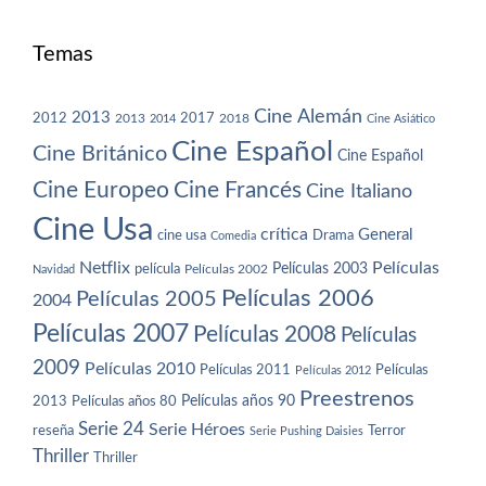
Temas
Cine Alemán
2013
2012
2013
2017
2018
2014
Cine Asiático
Cine Español
Cine Británico
Cine Español
Cine Europeo
Cine Francés
Cine Italiano
Cine Usa
crítica
General
cine usa
Drama
Comedia
Netflix
Películas
Películas 2003
película
Navidad
Películas 2002
Películas 2006
Películas 2005
2004
Películas 2007
Películas 2008
Películas
2009
Películas 2010
Películas 2011
Películas
Películas 2012
Preestrenos
Películas años 80
Películas años 90
2013
Serie 24
Serie Héroes
reseña
Terror
Serie Pushing Daisies
Thriller
Thriller