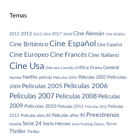
Temas
Cine Alemán
2013
2012
2013
2017
2018
2014
Cine Asiático
Cine Español
Cine Británico
Cine Español
Cine Europeo
Cine Francés
Cine Italiano
Cine Usa
crítica
General
cine usa
Drama
Comedia
Netflix
Películas
Películas 2003
película
Navidad
Películas 2002
Películas 2006
Películas 2005
2004
Películas 2007
Películas 2008
Películas
2009
Películas 2010
Películas 2011
Películas
Películas 2012
Preestrenos
Películas años 80
Películas años 90
2013
Serie 24
Serie Héroes
reseña
Terror
Serie Pushing Daisies
Thriller
Thriller