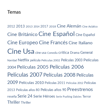
Temas
Cine Alemán
2013
2012
2013
2017
2018
2014
Cine Asiático
Cine Español
Cine Británico
Cine Español
Cine Europeo
Cine Francés
Cine Italiano
Cine Usa
crítica
General
cine usa
Drama
Comedia
Netflix
Películas
Películas 2003
película
Navidad
Películas 2002
Películas 2006
Películas 2005
2004
Películas 2007
Películas 2008
Películas
2009
Películas 2010
Películas 2011
Películas
Películas 2012
Preestrenos
Películas años 80
Películas años 90
2013
Serie 24
Serie Héroes
reseña
Terror
Serie Pushing Daisies
Thriller
Thriller