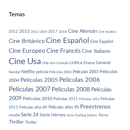
Temas
Cine Alemán
2013
2012
2013
2017
2018
2014
Cine Asiático
Cine Español
Cine Británico
Cine Español
Cine Europeo
Cine Francés
Cine Italiano
Cine Usa
crítica
General
cine usa
Drama
Comedia
Netflix
Películas
Películas 2003
película
Navidad
Películas 2002
Películas 2006
Películas 2005
2004
Películas 2007
Películas 2008
Películas
2009
Películas 2010
Películas 2011
Películas
Películas 2012
Preestrenos
Películas años 80
Películas años 90
2013
Serie 24
Serie Héroes
reseña
Terror
Serie Pushing Daisies
Thriller
Thriller