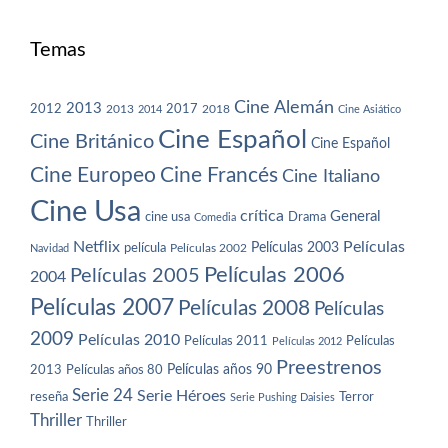
Temas
Cine Alemán
2013
2012
2013
2017
2018
2014
Cine Asiático
Cine Español
Cine Británico
Cine Español
Cine Europeo
Cine Francés
Cine Italiano
Cine Usa
crítica
General
cine usa
Drama
Comedia
Netflix
Películas
Películas 2003
película
Navidad
Películas 2002
Películas 2006
Películas 2005
2004
Películas 2007
Películas 2008
Películas
2009
Películas 2010
Películas 2011
Películas
Películas 2012
Preestrenos
Películas años 80
Películas años 90
2013
Serie 24
Serie Héroes
reseña
Terror
Serie Pushing Daisies
Thriller
Thriller