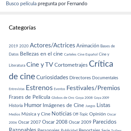
Busco película
pregunta por Fernando
Categorías
Actores/Actrices
Animación
2019
2020
Bases de
Bellezas en el cine
Datos
Cine y
Carteles
Cine Español
Crítica
Cine y TV
Cortometrajes
Literatura
de cine
Curiosidades
Directores
Documentales
Estrenos
Festivales/Premios
Entrevistas
Eventos
Frases de Película
Globos de Oro
Goya 2008
Goya 2009
Humor
Imágenes de Cine
Listas
Historia
Juegos
Noticias
Música y Cine
Opinión
Off-Topic
Oscar
Medios
Parecidos
Oscar 2008
Oscar 2007
Oscar 2009
2006
Razonables
Personajes
Reportajes
Publicidad
Serie
Trailers