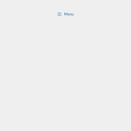
Saltar
al
Menu
contenido