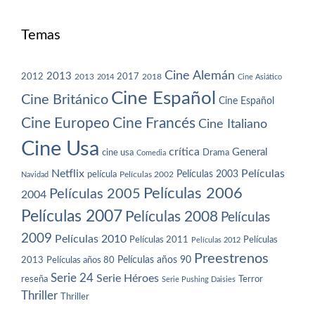
Temas
Cine Alemán
2013
2012
2013
2017
2018
2014
Cine Asiático
Cine Español
Cine Británico
Cine Español
Cine Europeo
Cine Francés
Cine Italiano
Cine Usa
crítica
General
cine usa
Drama
Comedia
Netflix
Películas
Películas 2003
película
Navidad
Películas 2002
Películas 2006
Películas 2005
2004
Películas 2007
Películas 2008
Películas
2009
Películas 2010
Películas 2011
Películas
Películas 2012
Preestrenos
Películas años 80
Películas años 90
2013
Serie 24
Serie Héroes
reseña
Terror
Serie Pushing Daisies
Thriller
Thriller