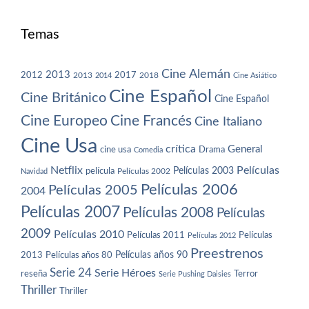
Temas
Cine Alemán
2013
2012
2013
2017
2018
2014
Cine Asiático
Cine Español
Cine Británico
Cine Español
Cine Europeo
Cine Francés
Cine Italiano
Cine Usa
crítica
General
cine usa
Drama
Comedia
Netflix
Películas
Películas 2003
película
Navidad
Películas 2002
Películas 2006
Películas 2005
2004
Películas 2007
Películas 2008
Películas
2009
Películas 2010
Películas 2011
Películas
Películas 2012
Preestrenos
Películas años 80
Películas años 90
2013
Serie 24
Serie Héroes
reseña
Terror
Serie Pushing Daisies
Thriller
Thriller